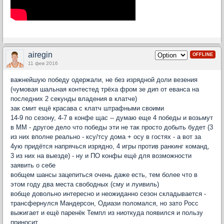
airegin
OFFLINE
11 фев 2016
важнейшую победу одержали, не без изрядной доли везения
(чумовая шальная контестед трёха фром зе дип от еванса на
последних 2 секунды владения в клатче)
зак смит ещё красава с клатч штрафными своими
14-9 по сезону, 4-7 в конфе щас -- думаю еще 4 победы и возьмут
в ММ - другое дело что победы эти не так просто добыть будет (3
из них вполне реально - ксу/тсу дома + осу в гостях - а вот за
4ую придётся напрячься изрядно, 4 игры против ранкинг команд,
3 из них на выезде) - ну и ПО конфы ещё для возможности
заявить о себе
вобщем шансы зацепиться очень даже есть, тем более что в
этом году два места свободных (сму и луивиль)
вобще довольно интересно и неожиданно сезон складывается -
трансфернулся Мандерсон, Одиази поломался, но зато Росс
выжигает и ещё паренёк Темпл из ниоткуда появился и пользу
приносит