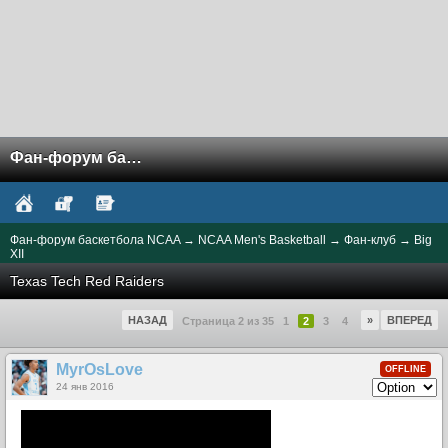
Фан-форум баскетбола NCAA
Фан-форум баскетбола NCAA
→
NCAA Men's Basketball
→
Фан-клуб
→
Big
XII
Texas Tech Red Raiders
НАЗАД
»
ВПЕРЕД
Страница 2 из 35
1
2
3
4
MyrOsLove
OFFLINE
24 янв 2016