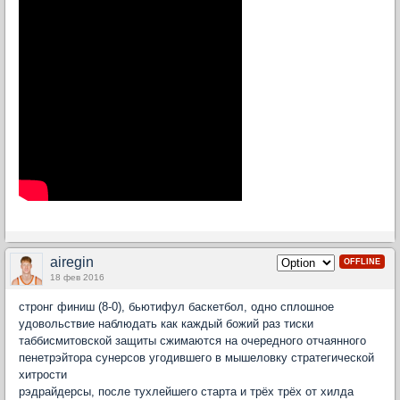
airegin
OFFLINE
18 фев 2016
стронг финиш (8-0), бьютифул баскетбол, одно сплошное
удовольствие наблюдать как каждый божий раз тиски
таббисмитовской защиты сжимаются на очередного отчаянного
пенетрэйтора сунерсов угодившего в мышеловку стратегической
хитрости
рэдрайдерсы, после тухлейшего старта и трёх трёх от хилда