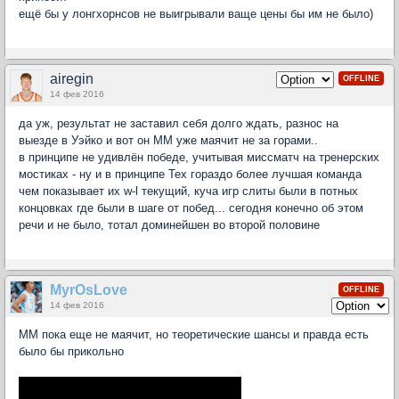
ещё бы у лонгхорнсов не выигрывали ваще цены бы им не было)
airegin
OFFLINE
14 фев 2016
да уж, результат не заставил себя долго ждать, разнос на
выезде в Уэйко и вот он ММ уже маячит не за горами..
в принципе не удивлён победе, учитывая миссматч на тренерских
мостиках - ну и в принципе Тех гораздо более лучшая команда
чем показывает их w-l текущий, куча игр слиты были в потных
концовках где были в шаге от побед... сегодня конечно об этом
речи и не было, тотал доминейшен во второй половине
MyrOsLove
OFFLINE
14 фев 2016
ММ пока еще не маячит, но теоретические шансы и правда есть
было бы прикольно