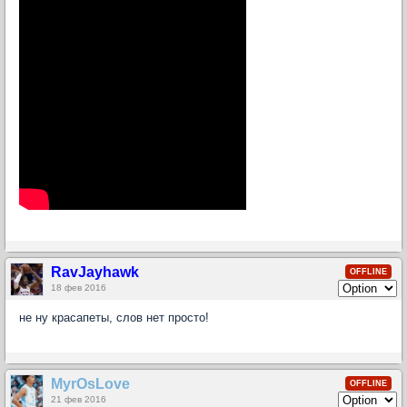
RavJayhawk
OFFLINE
18 фев 2016
не ну красапеты, слов нет просто!
MyrOsLove
OFFLINE
21 фев 2016