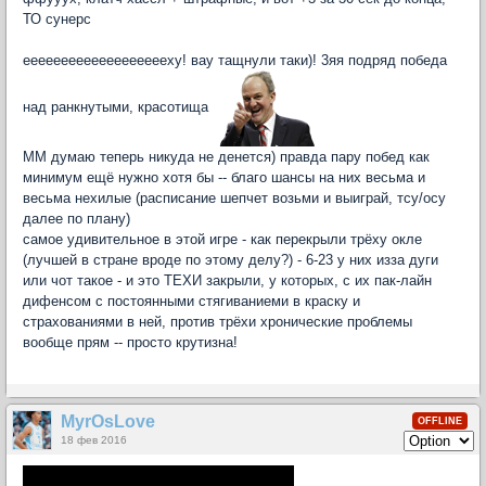
ТО сунерс
еееееееееееееееееееху! вау тащнули таки)! 3яя подряд победа
над ранкнутыми, красотища
ММ думаю теперь никуда не денется) правда пару побед как
минимум ещё нужно хотя бы -- благо шансы на них весьма и
весьма нехилые (расписание шепчет возьми и выиграй, тсу/осу
далее по плану)
самое удивительное в этой игре - как перекрыли трёху окле
(лучшей в стране вроде по этому делу?) - 6-23 у них изза дуги
или чот такое - и это ТЕХИ закрыли, у которых, с их пак-лайн
дифенсом с постоянными стягиваниеми в краску и
страхованиями в ней, против трёхи хронические проблемы
вообще прям -- просто крутизна!
MyrOsLove
OFFLINE
18 фев 2016