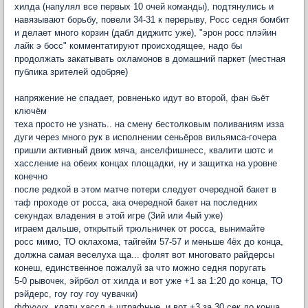
хилда (напулял все первых 10 очей команды), подтянулись и
навязывают борьбу, повели 34-31 к перерыву, Росс седня бомбит
и делает много корзин (дабл диджитс уже), "эрон росс плэйин
лайк э босс" комментатируют происходящее, надо бы
продолжать закатывать охламонов в домашний паркет (местная
публика зрителей одобряе)
напряжение не спадает, ровненько идут во второй, фан бьёт
ключём
теха просто не узнать.. на смену бестолковым поливаниям изза
дуги через много рук в исполнении сеньёров вильямса-гочера
пришли активный движ мяча, анселфишнесс, квалити шотс и
хассление на обеих концах площадки, ну и защитка на уровне
конечно
после редкой в этом матче потери следует очередной бакет в
таф проходе от росса, ака очередной бакет на последних
секундах владения в этой игре (3ий или 4ый уже)
играем дальше, открытый трюльничек от росса, вынимайте
росс мимо, ТО оклахома, тайгейм 57-57 и меньше 4ёх до конца,
должна самая веселуха ща... фолят вот многовато райдерсы
конеш, единственное пожалуй за что можно седня поругать
5-0 рывочек, эйрбол от хилда и вот уже +1 за 1:20 до конца, ТО
рэйдерс, гоу гоу гоу чувачки)
ффууух, клатч хассл + штрафные, и вот +3 за 30 сек до конца,