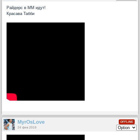
Райдерс в ММ идут!
Красава Табби
MyrOsLove
OFFLINE
24 фев 2016