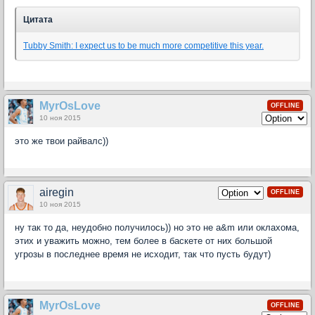
Цитата
Tubby Smith: I expect us to be much more competitive this year.
MyrOsLove
OFFLINE
10 ноя 2015
это же твои райвалс))
airegin
OFFLINE
10 ноя 2015
ну так то да, неудобно получилось)) но это не a&m или оклахома,
этих и уважить можно, тем более в баскете от них большой
угрозы в последнее время не исходит, так что пусть будут)
MyrOsLove
OFFLINE