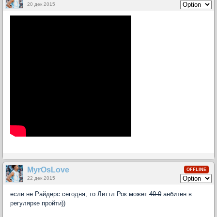
20 дек 2015
MyrOsLove
OFFLINE
22 дек 2015
если не Райдерс сегодня, то Литтл Рок может
40-0
анбитен в
регулярке пройти))