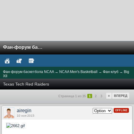
Фан-форум баскетбола NCAA
Фан-форум баскетбола NCAA
→
NCAA Men's Basketball
→
Фан-клуб
→
Big
XII
Texas Tech Red Raiders
»
ВПЕРЕД
Страница 1 из 35
1
2
3
airegin
OFFLINE
10 ноя 2015