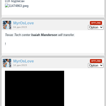
LOI подписан
MyrOsLove
OFFLINE
04 дек 2015
Texas Tech center
Isaiah Manderson
will transfer.
!
MyrOsLove
OFFLINE
10 дек 2015