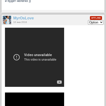
и будет нелегко ))
MyrOsLove
OFFLINE
10 янв 2016