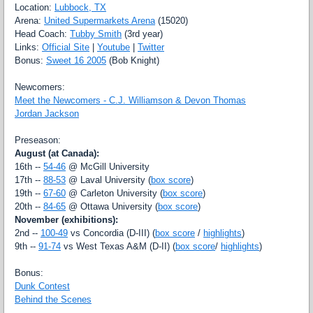
Location:
Lubbock, TX
Arena:
United Supermarkets Arena
(15020)
Head Coach:
Tubby Smith
(3rd year)
Links:
Official Site
|
Youtube
|
Twitter
Bonus:
Sweet 16 2005
(Bob Knight)
Newcomers:
Meet the Newcomers - C.J. Williamson & Devon Thomas
Jordan Jackson
Preseason:
August (at Canada):
16th --
54-46
@ McGill University
17th --
88-53
@ Laval University (
box score
)
19th --
67-60
@ Carleton University (
box score
)
20th --
84-65
@ Ottawa University (
box score
)
November (exhibitions):
2nd --
100-49
vs Concordia (D-III) (
box score
/
highlights
)
9th --
91-74
vs West Texas A&M (D-II) (
box score
/
highlights
)
Bonus:
Dunk Contest
Behind the Scenes