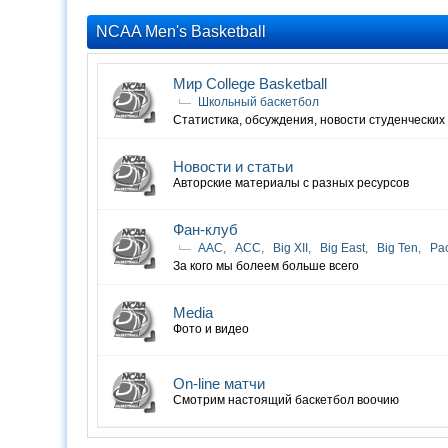
NCAA Men's Basketball
Мир College Basketball
Школьный баскетбол
Статистика, обсуждения, новости студенческих
Новости и статьи
Авторские материалы с разных ресурсов
Фан-клуб
AAC
,
ACC
,
Big XII
,
Big East
,
Big Ten
,
Pa
За кого мы болеем больше всего
Media
Фото и видео
On-line матчи
Смотрим настоящий баскетбол воочию