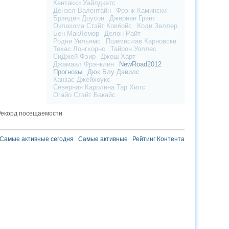
Кентакки Уайлдкетс
Дензел Валентайн
Фрэнк Камински
Брэнден Доусон
Джериан Грант
Оклахома Стэйт Ковбойс
Коди Зеллер
Бен МакЛемор
Делон Райт
Родни Уильямс
Пшемислав Карновски
Техас Лонгхорнс
Тайрон Уоллес
СиДжей Фэир
Джош Харт
Джамаал Фрэнклин
NewRoad2012
Прогнозы
Дюк Блу Дэвилс
Канзас Джейхоукс
Северная Каролина Тар Хилс
Огайо Стэйт Бакайс
екорд посещаемости
Самые активные сегодня
Самые активные
Рейтинг Контента