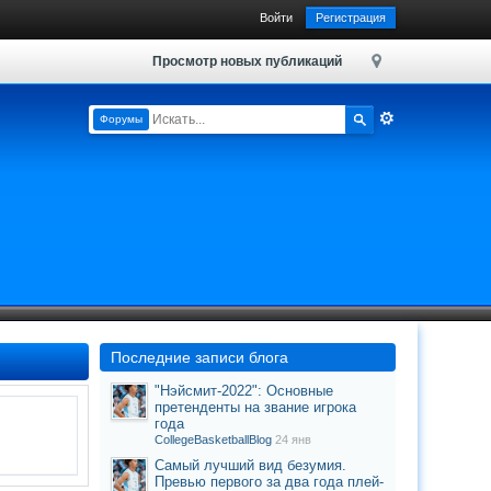
Войти
Регистрация
Просмотр новых публикаций
Форумы
Последние записи блога
"Нэйсмит-2022": Основные
претенденты на звание игрока
года
CollegeBasketballBlog
24 янв
Самый лучший вид безумия.
Превью первого за два года плей-