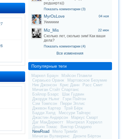
редширта))
Показать комментарии (3)
MyrOsLove
04 ноя
Уииииии
27
Miz_Mis
22 июн
Сколько лет, сколько зим! Как ваши
дела?
26
Показать комментарии (4)
Все изменения
Популярные теги
Маркел Браун
Мэйсон Пламли
Сиракьюз Оранж
Мартовское Безумие
Ник Джонсон
Крис Данн
Расс Смит
Мичиган Стэйт Спартанс
Бэйлор Бэарс
Шак Гудвин
Джордж Ньянг
Гэри Пэйтон
Сэм Томпсон
Перри Эллис
Джевон Картер
Трэй Бёрк
Бадди Хилд
Миссури Тайгерс
Джастин Андерсон
Маркус Смарт
Даг МакДермотт
Монтрезл Хэррелл
Дешон Томас
Виктор Оладипо
NewRoad
Мело Тримбл
Мичиган Вулверинс
Деонте Бёртон