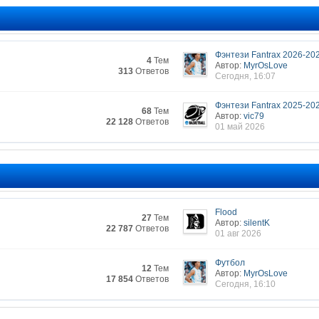
Фэнтези Fantrax 2026-20
4
Тем
Автор:
MyrOsLove
313
Ответов
Сегодня, 16:07
Фэнтези Fantrax 2025-20
68
Тем
Автор:
vic79
22 128
Ответов
01 май 2026
Flood
27
Тем
Автор:
silentK
22 787
Ответов
01 авг 2026
Футбол
12
Тем
Автор:
MyrOsLove
17 854
Ответов
Сегодня, 16:10