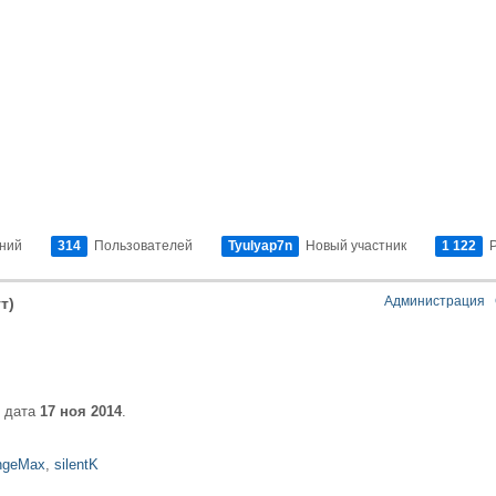
ний
314
Пользователей
Tyulyap7n
Новый участник
1 122
Р
Администрация
т)
, дата
17 ноя 2014
.
ngeMax
,
silentK