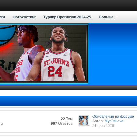
оги
Фотохостинг
Турнир Прогнозов 2024-25
Больше
Обновления на форуме
22
Тем
Автор:
MyrOsLove
967
Ответов
ии
21 фев 2026