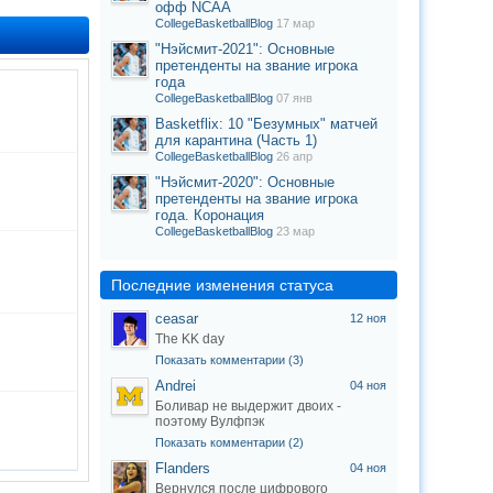
офф NCAA
CollegeBasketballBlog
17 мар
"Нэйсмит-2021": Основные
претенденты на звание игрока
года
CollegeBasketballBlog
07 янв
Basketflix: 10 "Безумных" матчей
для карантина (Часть 1)
CollegeBasketballBlog
26 апр
"Нэйсмит-2020": Основные
претенденты на звание игрока
года. Коронация
CollegeBasketballBlog
23 мар
Последние изменения статуса
ceasar
12 ноя
The KK day
Показать комментарии (3)
Andrei
04 ноя
Боливар не выдержит двоих -
поэтому Вулфпэк
Показать комментарии (2)
Flanders
04 ноя
Вернулся после цифрового