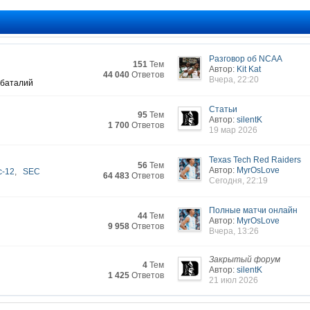
Разговор об NCAA
151
Тем
Автор:
Kit Kat
44 040
Ответов
Вчера, 22:20
 баталий
Статьи
95
Тем
Автор:
silentK
1 700
Ответов
19 мар 2026
Texas Tech Red Raiders
56
Тем
Автор:
MyrOsLove
c-12
,
SEC
64 483
Ответов
Сегодня, 22:19
Полные матчи онлайн
44
Тем
Автор:
MyrOsLove
9 958
Ответов
Вчера, 13:26
Закрытый форум
4
Тем
Автор:
silentK
1 425
Ответов
21 июл 2026