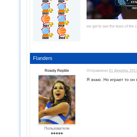
we get to see the tears of the 
Flanders
Rowdy Reptile
Отправлено
01 Декабрь 2013
Я знаю. Но играет то он
Пользователи