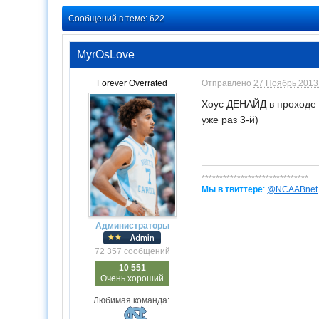
Сообщений в теме: 622
MyrOsLove
Forever Overrated
Отправлено
27 Ноябрь 2013 
Хоус ДЕНАЙД в проходе
уже раз 3-й)
******************************
Мы в твиттере
:
@NCAABnet
Администраторы
72 357 сообщений
10 551
Очень хороший
Любимая команда: