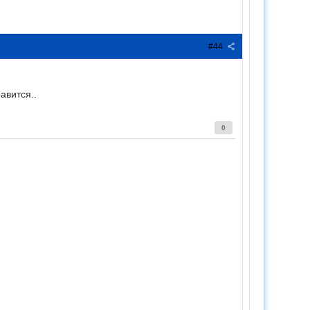
#44
авится..
0