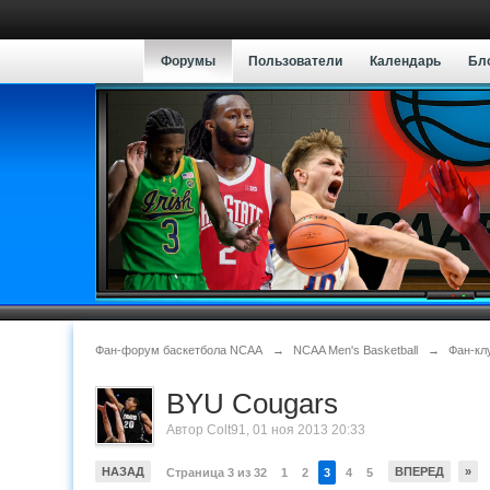
Форумы
Пользователи
Календарь
Бл
Фан-форум баскетбола NCAA
→
NCAA Men's Basketball
→
Фан-кл
BYU Cougars
Автор
Colt91
,
01 ноя 2013 20:33
НАЗАД
ВПЕРЕД
»
Страница 3 из 32
1
2
3
4
5