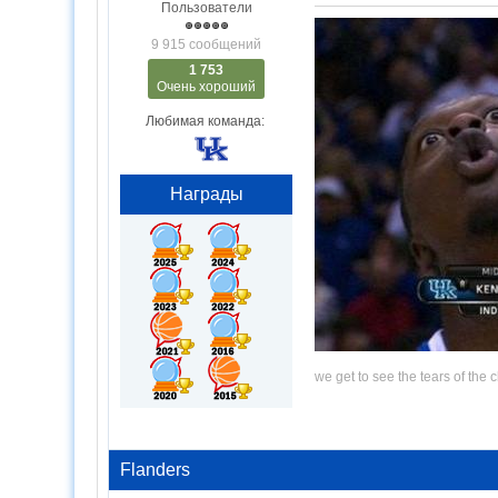
Пользователи
9 915 сообщений
1 753
Очень хороший
Любимая команда:
Награды
we get to see the tears of the 
Flanders