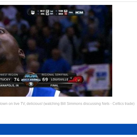
clown on live TV, delicious! (watching Bill Simmons discussing Nets - Celtics trade)