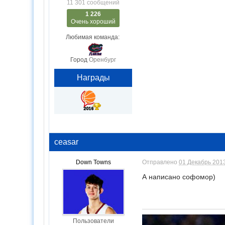
11 301 сообщений
1 226
Очень хороший
Любимая команда:
Город
Оренбург
Награды
ceasar
Down Towns
Отправлено
01 Декабрь 2013
А написано софомор)
Пользователи