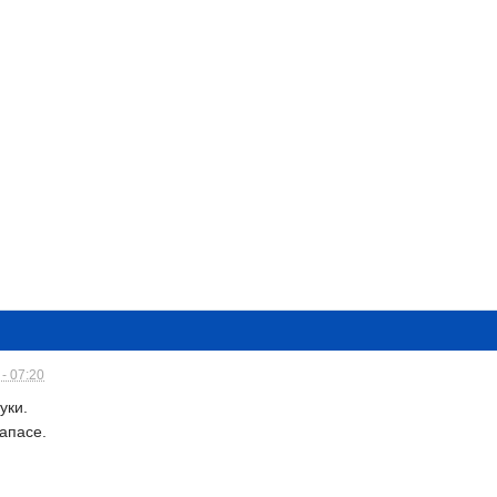
- 07:20
уки.
запасе.