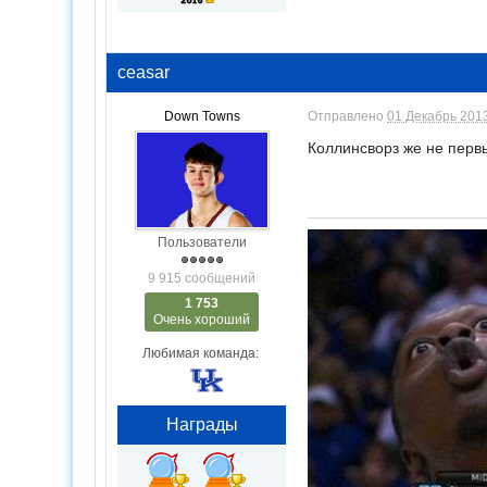
ceasar
Down Towns
Отправлено
01 Декабрь 2013
Коллинсворз же не первы
Пользователи
9 915 сообщений
1 753
Очень хороший
Любимая команда:
Награды