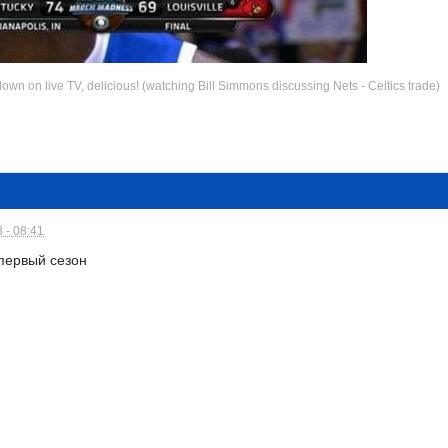
clown on live TV, delicious! (watching Bill Simmons discussing Nets - Celtics trade)
 - 08:41
 первый сезон