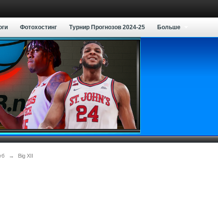
оги
Фотохостинг
Турнир Прогнозов 2024-25
Больше
уб
→
Big XII