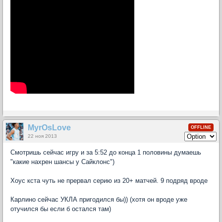
MyrOsLove
OFFLINE
22 ноя 2013
Смотришь сейчас игру и за 5:52 до конца 1 половины думаешь
"какие нахрен шансы у Сайклонс")
Хоус кста чуть не прервал серию из 20+ матчей. 9 подряд вроде
Карлино сейчас УКЛА пригодился бы)) (хотя он вроде уже
отучился бы если б остался там)