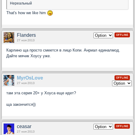
Нереальный
That's how we like him
Flanders
OFFLINE
27 ноя 2013
Карлино ща просто смеется в лицо Копи. Анриал единалмод.
Дайте мячик Хоусу уже.
MyrOsLove
OFFLINE
27 ноя 2013
там эта серия 20+ у Хоуса еще идет?
ща закончится))
ceasar
OFFLINE
27 ноя 2013