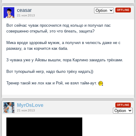
ceasar
OFFLINE
21 ноя 2013
Вот сейчас чувак просочился под кольцо и получал пас
совершенно открытый, это что блеать, защита?
Мика вроде здоровый мужик, а получил в челюсть даже не с
размаху, а так корчится как баба.
3 чувака уже у Айовы вышли, пора Карлино закидать трёхами.
Вот тупорылый негр, надо было трёху кидать))
Тренер такой же лох как и Рой, не взял тайм-аут.
MyrOsLove
OFFLINE
21 ноя 2013