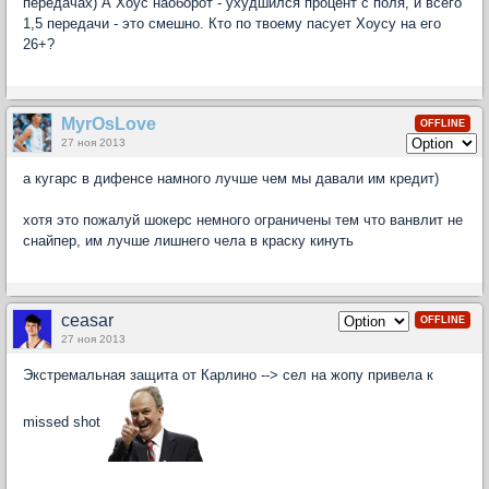
передачах) А Хоус наоборот - ухудшился процент с поля, и всего
1,5 передачи - это смешно. Кто по твоему пасует Хоусу на его
26+?
MyrOsLove
OFFLINE
27 ноя 2013
а кугарс в дифенсе намного лучше чем мы давали им кредит)
хотя это пожалуй шокерс немного ограничены тем что ванвлит не
снайпер, им лучше лишнего чела в краску кинуть
ceasar
OFFLINE
27 ноя 2013
Экстремальная защита от Карлино --> сел на жопу привела к
missed shot