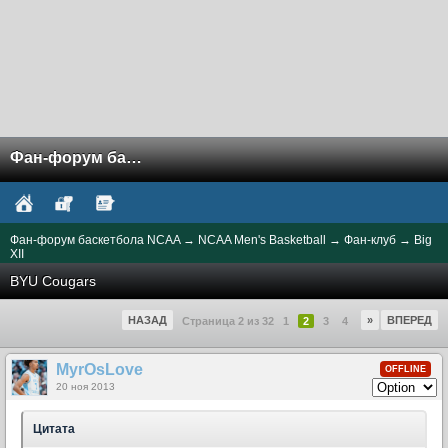
Фан-форум баскетбола NCAA
Фан-форум баскетбола NCAA
→
NCAA Men's Basketball
→
Фан-клуб
→
Big
XII
BYU Cougars
НАЗАД
»
ВПЕРЕД
Страница 2 из 32
1
2
3
4
MyrOsLove
OFFLINE
20 ноя 2013
Цитата