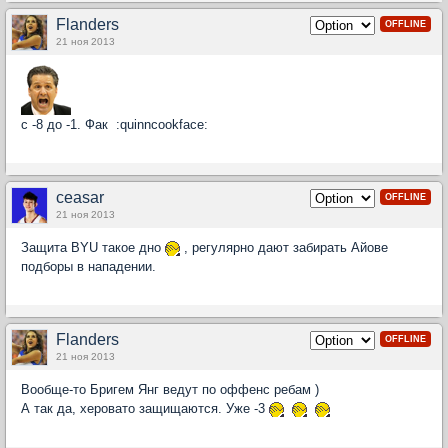
Flanders
OFFLINE
21 ноя 2013
с -8 до -1. Фак :quinncookface:
ceasar
OFFLINE
21 ноя 2013
Защита BYU такое дно
, регулярно дают забирать Айове
подборы в нападении.
Flanders
OFFLINE
21 ноя 2013
Вообще-то Бригем Янг ведут по оффенс ребам )
А так да, херовато защищаются. Уже -3