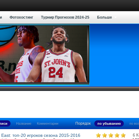
и
Фотохостинг
Турнир Прогнозов 2024-25
Больше
Порядок
аписи
Название
Комментарии
по убыванию
по во
East: топ-20 игроков сезона 2015-2016
6 