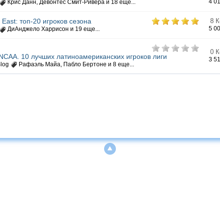
4 0
Крис Данн
,
Девонтес Смит-Ривера
и 18 еще...
East: топ-20 игроков сезона
8 
5 0
ДиАнджело Харрисон
и 19 еще...
0 
a NCAA. 10 лучших латиноамериканских игроков лиги
3 5
Blog
Рафаэль Майа
,
Пабло Бертоне
и 8 еще...