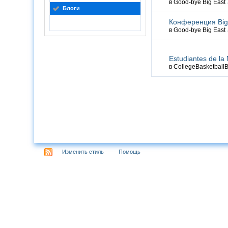
в
Good-bye Big East
Блоги
Конференция Big 
в
Good-bye Big East
Estudiantes de l
в
CollegeBasketball
Изменить стиль
Помощь