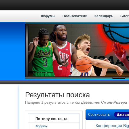
Форумы
Пользователи
Календарь
Блог
Результаты поиска
Найдено
3
результатов с тегом
Девонтес Смит-Ривера
Сортировать
Дата з
По типу контента
Конференция Big 
Форумы