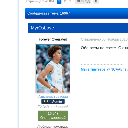
ВПЕРЕД
»
Страница 1 из 804
1
2
3
Сообщений в теме: 16067
MyrOsLove
Forever Overrated
Отправлено
05 Ноябрь 2010 
Обо всем на свете. С от
******************************
Мы в твиттере
:
@NCAABnet
Администраторы
72 349 сообщений
10 547
Очень хороший
Любимая команда: