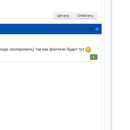
Цитата
Ответить
#5
сюда скопировать) так как фентези будет тут
1