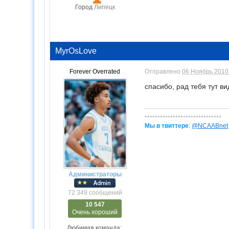
Город
Липецк
MyrOsLove
Forever Overrated
Отправлено
06 Ноябрь 2010 
спасибо, рад тебя тут в
******************************
Мы в твиттере
:
@NCAABnet
Администраторы
72 349 сообщений
10 547
Очень хороший
Любимая команда: