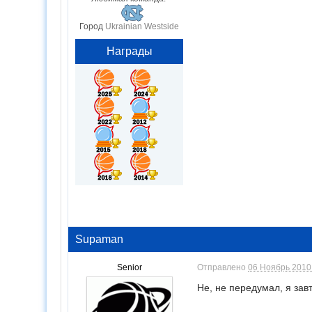
Город
Ukrainian Westside
Награды
Supaman
Senior
Отправлено
06 Ноябрь 2010 
Не, не передумал, я за