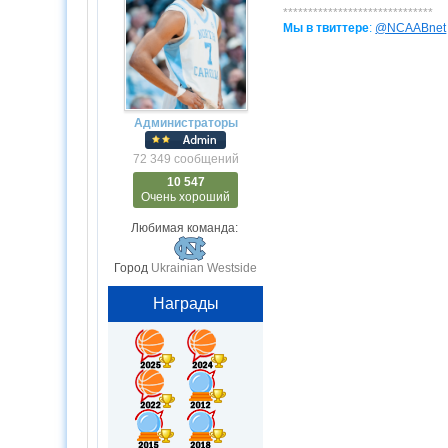
******************************
Мы в твиттере
:
@NCAABnet
Администраторы
72 349 сообщений
10 547
Очень хороший
Любимая команда:
Город
Ukrainian Westside
Награды