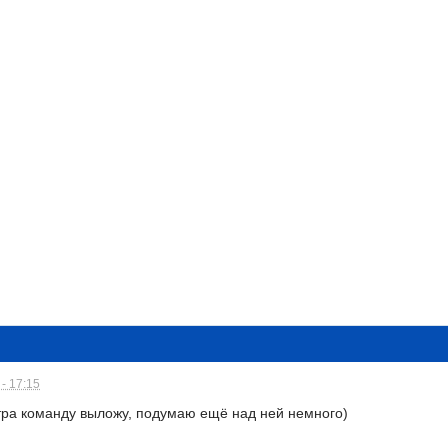
- 17:15
втра команду выложу, подумаю ещё над ней немного)