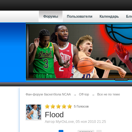
Форумы
Пользователи
Календарь
Бл
Фан-форум баскетбола NCAA
→
Off-top
→
Все не по теме
5
Голосов
Flood
Автор
MyrOsLove
,
05 ноя 2010 21:25