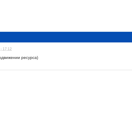
- 17:12
родвижении ресурса)