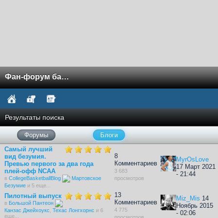
Фан-форум баскетбола NCAA
Результаты поиска
Форумы
Блоги
Самый лучший
8
вид безумия.
MyrOsLove
Комментариев
Превью первого за два года
17 Март 2021
плей-офф NCAA
3 683
- 21:44
в
CollegeBasketballBlog
Мартовское
просмотров
Безумие
и 5 еще...
13
Пилотный выпуск
Miz_Mis
14
Комментариев
в
Большой Пантеон
Ноябрь 2015
4 775
Канзас Джейхоукс
,
Техас Лонгхорнс
и 6
- 02:06
еще...
просмотров