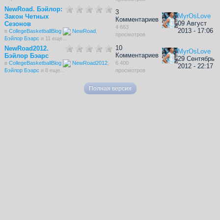
NewRoad. Бэйлор:
3
MyrOsLove
Закон Четных
Комментариев
09 Август
Сезонов
4 663
2013 - 17:06
в
CollegeBasketballBlog
NewRoad
,
просмотров
Бэйлор Бэарс
и 11 еще...
10
NewRoad2012.
MyrOsLove
Комментариев
Бэйлор Бэарс
29 Сентябрь
в
CollegeBasketballBlog
NewRoad2012
,
6 400
2012 - 22:17
Бэйлор Бэарс
и 8 еще...
просмотров
Полная версия