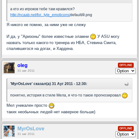
а кто из игроков тебе там нравился?
http://ncaab.net/for...tyle_emoticons/
default/й.png
Я никого не помню, за ними уже не слежу
И да, у "Аризоны" более известные эламни
У ASU могу
назвать только какого-то тренера из НБА, Стевина Смита,
спалившегося на догах, и Хардена.
oleg
OFFLINE
31 авг 2011
'MyrOsLove' сказал(а) 31 Ауг 2011 - 12:30:
понятно, история в стиле Мела, я что-то такое прогнозировал
Мел уникален просто
таких необычных людей нет наверное больше)
MyrOsLove
OFFLINE
31 авг 2011