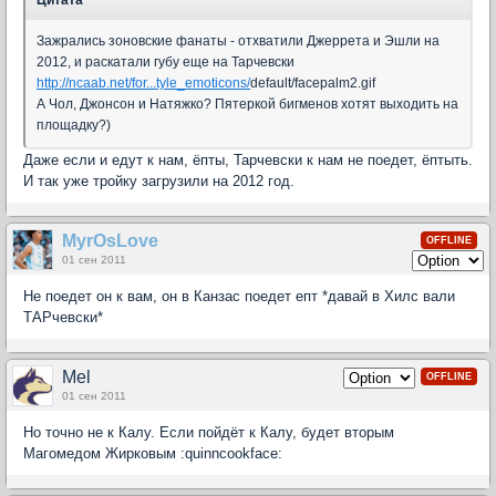
Зажрались зоновские фанаты - отхватили Джеррета и Эшли на
2012, и раскатали губу еще на Тарчевски
http://ncaab.net/for...tyle_emoticons/
default/facepalm2.gif
А Чол, Джонсон и Натяжко? Пятеркой бигменов хотят выходить на
площадку?)
Даже если и едут к нам, ёпты, Тарчевски к нам не поедет, ёптыть.
И так уже тройку загрузили на 2012 год.
MyrOsLove
OFFLINE
01 сен 2011
Не поедет он к вам, он в Канзас поедет епт *давай в Хилс вали
ТАРчевски*
Mel
OFFLINE
01 сен 2011
Но точно не к Калу. Если пойдёт к Калу, будет вторым
Магомедом Жирковым :quinncookface: