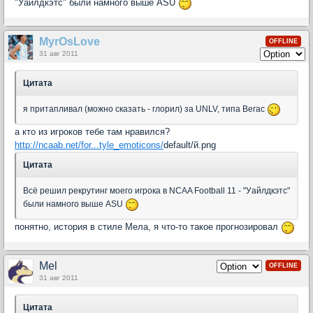
"Уайлдкэтс" были намного выше ASU
MyrOsLove
OFFLINE
31 авг 2011
Цитата
я притапливал (можно сказать - глорил) за UNLV, типа Вегас
а кто из игроков тебе там нравился?
http://ncaab.net/for...tyle_emoticons/
default/й.png
Цитата
Всё решил рекрутинг моего игрока в NCAA Football 11 - "Уайлдкэтс"
были намного выше ASU
понятно, история в стиле Мела, я что-то такое прогнозировал
Mel
OFFLINE
31 авг 2011
Цитата