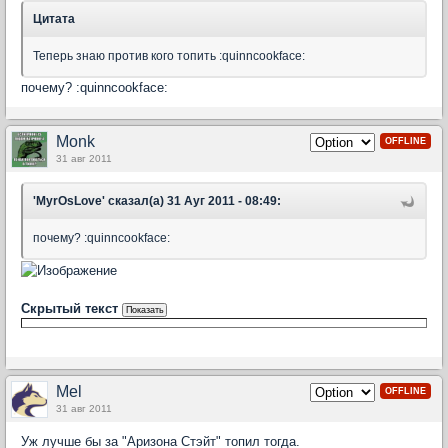
Цитата
Теперь знаю против кого топить :quinncookface:
почему? :quinncookface:
Monk
OFFLINE
31 авг 2011
'MyrOsLove' сказал(а) 31 Ауг 2011 - 08:49:
почему? :quinncookface:
Скрытый текст
Mel
OFFLINE
31 авг 2011
Уж лучше бы за "Аризона Стэйт" топил тогда.