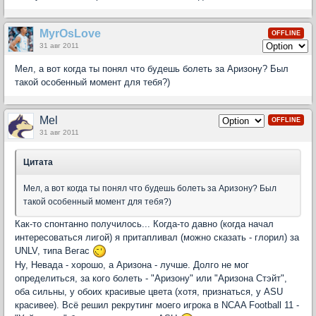
MyrOsLove
OFFLINE
31 авг 2011
Мел, а вот когда ты понял что будешь болеть за Аризону? Был
такой особенный момент для тебя?)
Mel
OFFLINE
31 авг 2011
Цитата
Мел, а вот когда ты понял что будешь болеть за Аризону? Был
такой особенный момент для тебя?)
Как-то спонтанно получилось... Когда-то давно (когда начал
интересоваться лигой) я притапливал (можно сказать - глорил) за
UNLV, типа Вегас
Ну, Невада - хорошо, а Аризона - лучше. Долго не мог
определиться, за кого болеть - "Аризону" или "Аризона Стэйт",
оба сильны, у обоих красивые цвета (хотя, признаться, у ASU
красивее). Всё решил рекрутинг моего игрока в NCAA Football 11 -