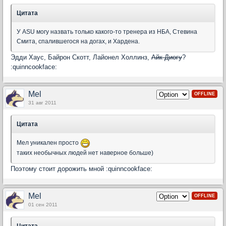
Цитата
У ASU могу назвать только какого-то тренера из НБА, Стевина
Смита, спалившегося на догах, и Хардена.
Эдди Хаус, Байрон Скотт, Лайонел Холлинз,
Айк Диогу
?
:quinncookface:
Mel
OFFLINE
31 авг 2011
Цитата
Мел уникален просто
таких необычных людей нет наверное больше)
Поэтому стоит дорожить мной :quinncookface:
Mel
OFFLINE
01 сен 2011
Цитата