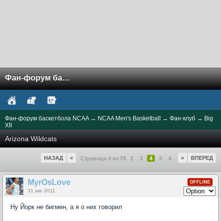
Фан-форум баскетбола NCAA
Фан-форум баскетбола NCAA
→
NCAA Men's Basketball
→
Фан-клуб
→
Big
XII
Arizona Wildcats
НАЗАД
«
»
ВПЕРЕД
Страница 4 из 78
2
3
4
5
6
MyrOsLove
OFFLINE
31 авг 2011
Ну Йорк не бигмен, а я о них говорил