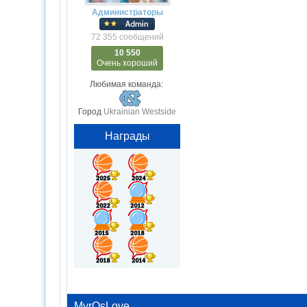
Администраторы
72 355 сообщений
10 550
Очень хороший
Любимая команда:
Город
Ukrainian Westside
Награды
MyrOsLove