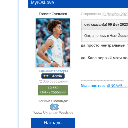
MyrOsLove
Forever Overrated
Отправлено
09 Декабрь 2023
cyd сказал(а) 09 Дек 2023 
Ого, а почему в Нью-Йорк
да просто нейтральный
да, Касл первый матч п
Администраторы
******************************
72 355 сообщений
Мы в твиттере
:
@NCAABnet
10 550
Очень хороший
Любимая команда:
Город
Ukrainian Westside
Награды