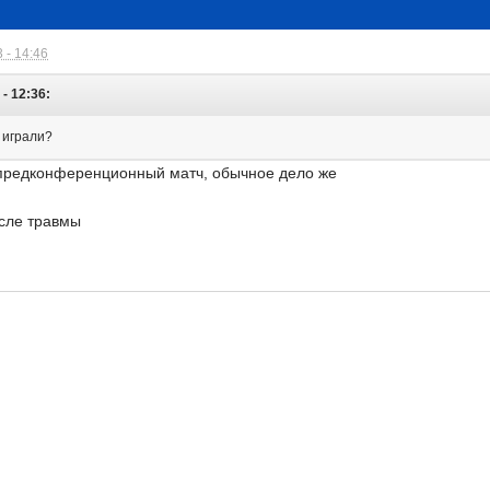
 - 14:46
- 12:36:
е играли?
 предконференционный матч, обычное дело же
осле травмы