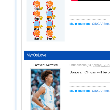
******************************
Мы в твиттере
:
@NCAABnet
MyrOsLove
Forever Overrated
Отправлено
23 Декабрь 2023
Donovan Clingan will be out
******************************
Мы в твиттере
:
@NCAABnet