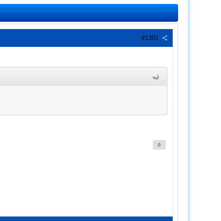
#1301
0