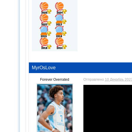
MyrOsLove
Forever Overrated
Отправлено
10 Декабрь 2023