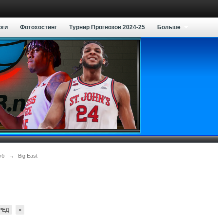
оги
Фотохостинг
Турнир Прогнозов 2024-25
Больше
уб
→
Big East
РЕД
»