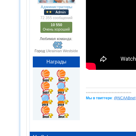
Администраторы
72 355 сообщений
10 550
Очень хороший
Любимая команда:
Город
Ukrainian Westside
Награды
******************************
Мы в твиттере
:
@NCAABnet