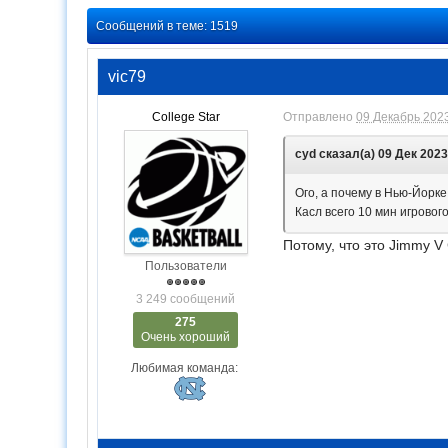
Сообщений в теме: 1519
vic79
College Star
Отправлено
09 Декабрь 2023
cyd сказал(а) 09 Дек 2023 
Ого, а почему в Нью-Йорк
Касл всего 10 мин игровог
Потому, что это Jimmy V 
Пользователи
3 249 сообщений
275
Очень хороший
Любимая команда: