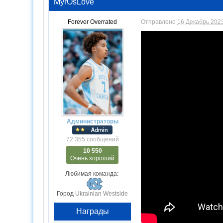
MyrOsLove
Forever Overrated
Отправлено
16 Декабрь 2023
Администраторы
72 355 сообщений
10 550
Очень хороший
Любимая команда:
Город
Ukrainian Westside
Награды