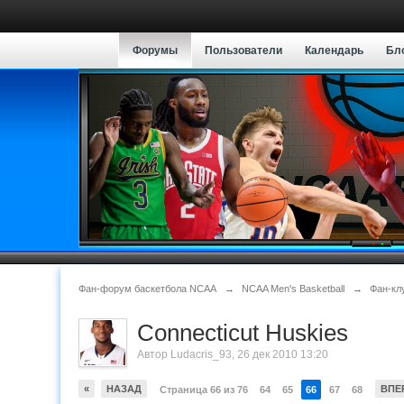
Форумы
Пользователи
Календарь
Бл
Фан-форум баскетбола NCAA
→
NCAA Men's Basketball
→
Фан-кл
Connecticut Huskies
Автор
Ludacris_93
,
26 дек 2010 13:20
«
НАЗАД
ВПЕ
Страница 66 из 76
64
65
66
67
68