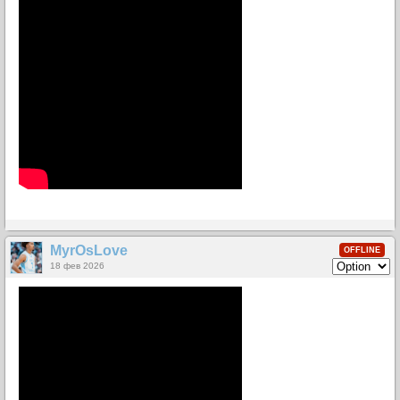
MyrOsLove
OFFLINE
18 фев 2026