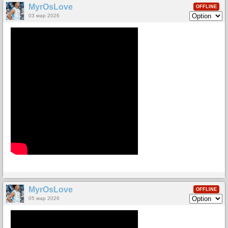
MyrOsLove
OFFLINE
03 мар 2026
MyrOsLove
OFFLINE
05 мар 2026