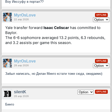
Воу Йессуфу в портал??
MyrOsLove
OFFLINE
22 апр 2026
Yale transfer forward
Isaac Celiscar
has committed to
Baylor
.
The 6-6 sophomore averaged 13.2 points, 6.3 rebounds,
and 3.2 assists per game this season.
MyrOsLove
OFFLINE
28 апр 2026
Забыл написать, но Дилан Минго кстати тоже сюда, ожидаемо)
silentK
OFFLINE
28 апр 2026
Бинго