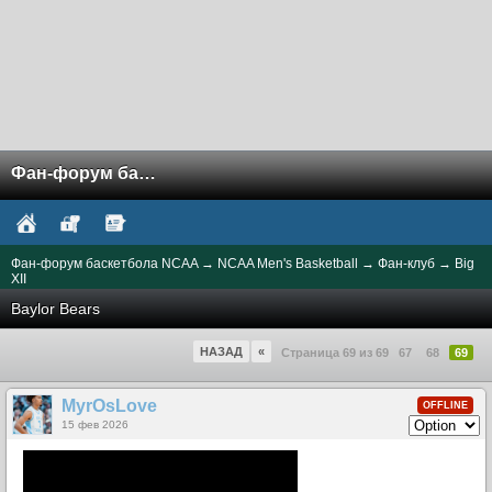
Фан-форум баскетбола NCAA
Фан-форум баскетбола NCAA
→
NCAA Men's Basketball
→
Фан-клуб
→
Big
XII
Baylor Bears
НАЗАД
«
Страница 69 из 69
67
68
69
MyrOsLove
OFFLINE
15 фев 2026