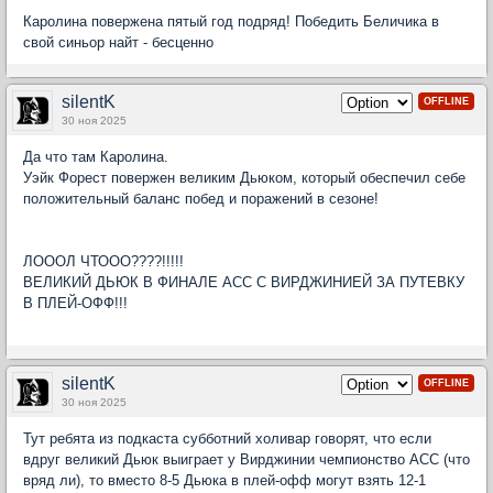
Каролина повержена пятый год подряд! Победить Беличика в
свой синьор найт - бесценно
silentK
OFFLINE
30 ноя 2025
Да что там Каролина.
Уэйк Форест повержен великим Дьюком, который обеспечил себе
положительный баланс побед и поражений в сезоне!
ЛОООЛ ЧТООО????!!!!!
ВЕЛИКИЙ ДЬЮК В ФИНАЛЕ АСС С ВИРДЖИНИЕЙ ЗА ПУТЕВКУ
В ПЛЕЙ-ОФФ!!!
silentK
OFFLINE
30 ноя 2025
Тут ребята из подкаста субботний холивар говорят, что если
вдруг великий Дьюк выиграет у Вирджинии чемпионство АСС (что
вряд ли), то вместо 8-5 Дьюка в плей-офф могут взять 12-1