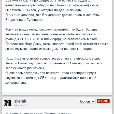
Все уже сказали про бредовость того, что Нотр-Дам (с
единственной норм победой на Южной Калифорнией) выше
Оклахомы и Техаса, у которых по две 25 победы.
Я бы еще добавил, что Вандербилт должен быть выше Юты,
Вирджинии и Луисвилля.
Комитет вроде перед сезоном заявляли, что будут больше
учитывать силу расписания (наверное чтобы пропихивать
команды СЕК и Биг 10 в плей-офф), но облажались в этом.
Получается Нотр-Даму, чтобы попасть плей-офф остаётся только
не проигрывать слабым командам их ссаного календаря.
Но для меня главный вопрос возьмут ли в плей-офф Вэнди,
Техас и Оклахому при трех поражениях? Считаю, что они этого
заслуживают (по резюме).
Иначе весь звездешь про важность сила календаря будет
неуместен и команды СЕК станут заложниками силы свой
конференции.
silentK
OFFLINE
08 ноя 2025
Индиана он апсет алерт. Откуда не ждали.