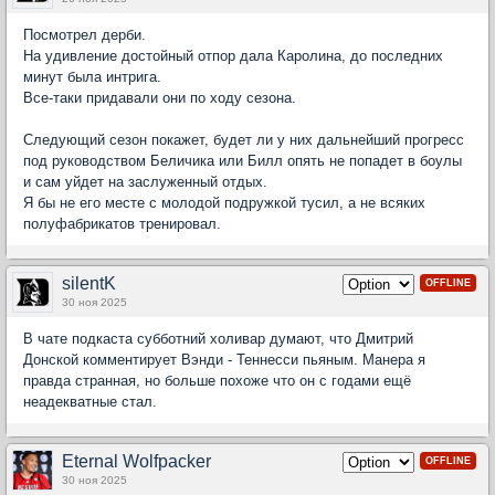
Посмотрел дерби.
На удивление достойный отпор дала Каролина, до последних
минут была интрига.
Все-таки придавали они по ходу сезона.
Следующий сезон покажет, будет ли у них дальнейший прогресс
под руководством Беличика или Билл опять не попадет в боулы
и сам уйдет на заслуженный отдых.
Я бы не его месте с молодой подружкой тусил, а не всяких
полуфабрикатов тренировал.
silentK
OFFLINE
30 ноя 2025
В чате подкаста субботний холивар думают, что Дмитрий
Донской комментирует Вэнди - Теннесси пьяным. Манера я
правда странная, но больше похоже что он с годами ещё
неадекватные стал.
Eternal Wolfpacker
OFFLINE
30 ноя 2025