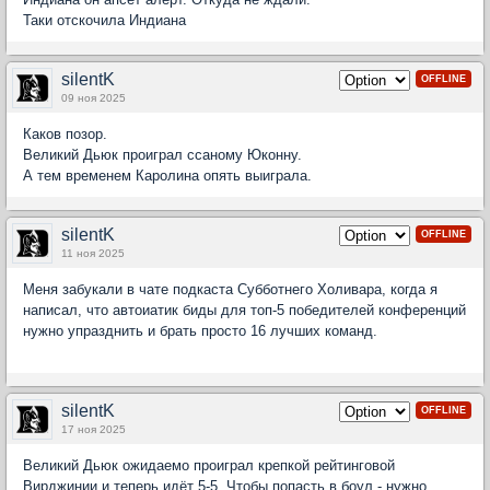
Таки отскочила Индиана
silentK
OFFLINE
09 ноя 2025
Каков позор.
Великий Дьюк проиграл ссаному Юконну.
А тем временем Каролина опять выиграла.
silentK
OFFLINE
11 ноя 2025
Меня забукали в чате подкаста Субботнего Холивара, когда я
написал, что автоиатик биды для топ-5 победителей конференций
нужно упразднить и брать просто 16 лучших команд.
silentK
OFFLINE
17 ноя 2025
Великий Дьюк ожидаемо проиграл крепкой рейтинговой
Вирджинии и теперь идёт 5-5. Чтобы попасть в боул - нужно