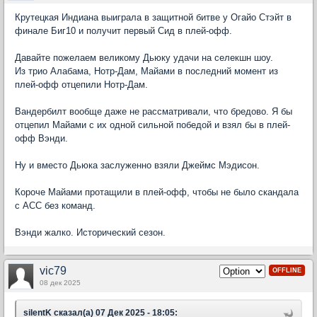
Крутецкая Индиана выиграла в защитной битве у Огайо Стэйт в
финале Биг10 и получит первый Сид в плей-офф.
Давайте пожелаем великому Дьюку удачи на селекшн шоу.
Из трио Алабама, Нотр-Дам, Майами в последний момент из
плей-офф отцепили Нотр-Дам.
Вандербилт вообще даже не рассматривали, что бредово. Я бы
отцепил Майами с их одной сильной победой и взял бы в плей-
офф Вэнди.
Ну и вместо Дьюка заслуженно взяли Джеймс Мэдисон.
Короче Майами протащили в плей-офф, чтобы не было скандала
с АСС без команд.
Вэнди жалко. Исторический сезон.
vic79
OFFLINE
08 дек 2025
silentK сказал(а) 07 Дек 2025 - 18:05: