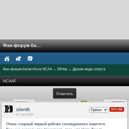
Фан-форум баскетбола NCAA
Фан-форум баскетбола NCAA
→
Off-top
→
Другие виды спорта
NCAAF
Ответить
НАЗАД
«
»
ВПЕРЕД
Страница 66 из 69
64
65
66
67
68
silentK
OFFLINE
07 ноя 2025
Очень спорный первый рейтинг селекционного комитета.