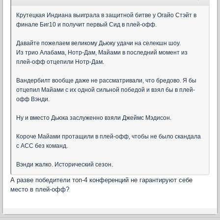
Крутецкая Индиана выиграла в защитной битве у Огайо Стэйт в
финале Биг10 и получит первый Сид в плей-офф.
Давайте пожелаем великому Дьюку удачи на селекшн шоу.
Из трио Алабама, Нотр-Дам, Майами в последний момент из
плей-офф отцепили Нотр-Дам.
Вандербилт вообще даже не рассматривали, что бредово. Я бы
отцепил Майами с их одной сильной победой и взял бы в плей-
офф Вэнди.
Ну и вместо Дьюка заслуженно взяли Джеймс Мэдисон.
Короче Майами протащили в плей-офф, чтобы не было скандала
с АСС без команд.
Вэнди жалко. Исторический сезон.
А разве победители топ-4 конференций не гарантируют себе
место в плей-офф?