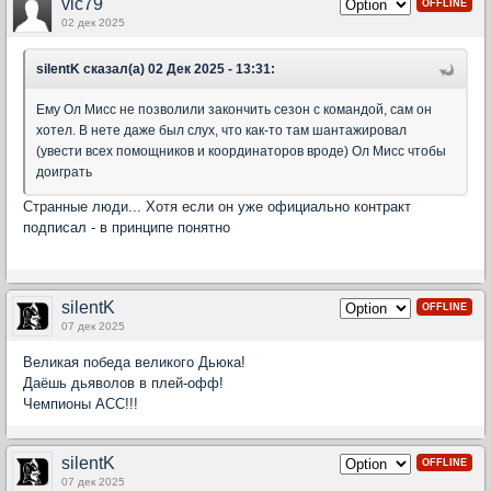
vic79
OFFLINE
02 дек 2025
silentK сказал(а) 02 Дек 2025 - 13:31:
Ему Ол Мисс не позволили закончить сезон с командой, сам он
хотел. В нете даже был слух, что как-то там шантажировал
(увести всех помощников и координаторов вроде) Ол Мисс чтобы
доиграть
Странные люди... Хотя если он уже официально контракт
подписал - в принципе понятно
silentK
OFFLINE
07 дек 2025
Великая победа великого Дьюка!
Даёшь дьяволов в плей-офф!
Чемпионы АСС!!!
silentK
OFFLINE
07 дек 2025