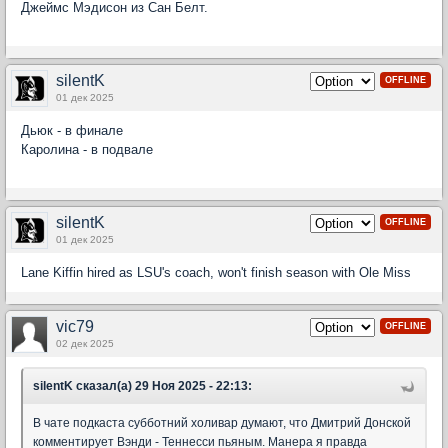
Джеймс Мэдисон из Сан Белт.
silentK
OFFLINE
01 дек 2025
Дьюк - в финале
Каролина - в подвале
silentK
OFFLINE
01 дек 2025
Lane Kiffin hired as LSU's coach, won't finish season with Ole Miss
vic79
OFFLINE
02 дек 2025
silentK сказал(а) 29 Ноя 2025 - 22:13:
В чате подкаста субботний холивар думают, что Дмитрий Донской
комментирует Вэнди - Теннесси пьяным. Манера я правда