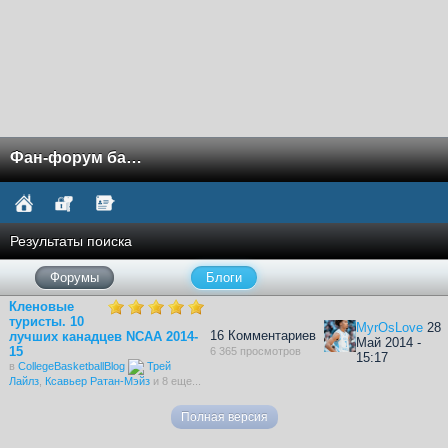
Фан-форум баскетбола NCAA
Результаты поиска
Форумы
Блоги
Кленовые
туристы. 10
MyrOsLove
28
16 Комментариев
лучших канадцев NCAA 2014-
Май 2014 -
15
6 365 просмотров
15:17
в
CollegeBasketballBlog
Трей
Лайлз
,
Ксавьер Ратан-Мэйз
и 8 еще...
Полная версия