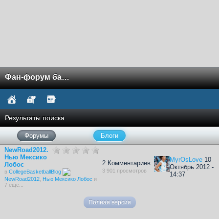
Фан-форум баскетбола NCAA
Результаты поиска
Форумы
Блоги
NewRoad2012.
Нью Мексико
MyrOsLove
10
2 Комментариев
Лобос
Октябрь 2012 -
3 901 просмотров
в
CollegeBasketballBlog
14:37
NewRoad2012
,
Нью Мексико Лобос
и
7 еще...
Полная версия