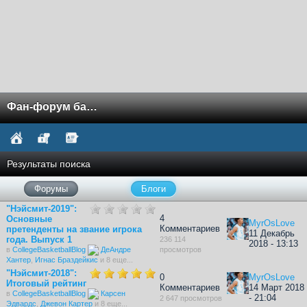
Фан-форум баскетбола NCAA
Результаты поиска
Форумы
Блоги
"Нэйсмит-2019":
4
Основные
MyrOsLove
Комментариев
претенденты на звание игрока
11 Декабрь
года. Выпуск 1
236 114
2018 - 13:13
в
CollegeBasketballBlog
ДеАндре
просмотров
Хантер
,
Игнас Браздейкис
и 8 еще...
"Нэйсмит-2018":
0
MyrOsLove
Итоговый рейтинг
Комментариев
14 Март 2018
в
CollegeBasketballBlog
Карсен
- 21:04
2 647 просмотров
Эдвардс
,
Джевон Картер
и 8 еще...