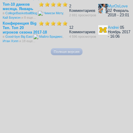
Топ-10 данков
2
MyrOsLove
месяца. Январь
Комментариев
02 Февраль
в
CollegeBasketballBlog
Чимези Мету
,
2018 - 23:01
2 691 просмотров
Кай Боумэн
и 8 еще...
Конференция Big
12
Andrei
05
Ten. Топ 20
Комментариев
Ноябрь 2017
игроков сезона 2017-18
- 16:06
в
Good-bye Big East
Майлз Бриджес
,
4 596 просмотров
Итан Хэпп
и 18 еще...
Полная версия