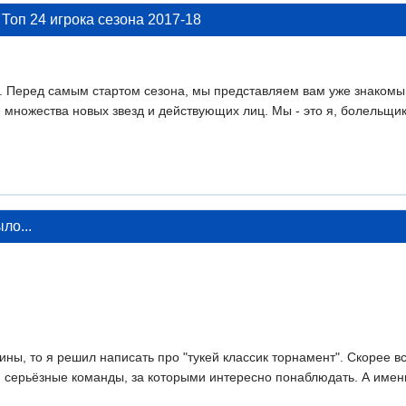
 Топ 24 игрока сезона 2017-18
. Перед самым стартом сезона, мы представляем вам уже знакомый
множества новых звезд и действующих лиц. Мы - это я, болельщик
ыло...
тины, то я решил написать про "тукей классик торнамент". Скорее в
м серьёзные команды, за которыми интересно понаблюдать. А именн