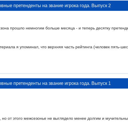
овные претенденты на звание игрока года. Выпуск 2
езона прошло немногим больше месяца - и теперь десятку претенд
териала я упоминал, что верхняя часть рейтинга (человек пять-ш
овные претенденты на звание игрока года. Выпуск 1
, но от этого межсезонье не выглядело менее долгим и мучительн