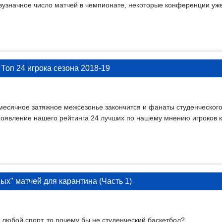
узначное число матчей в чемпионате, некоторые конференции уже
 Топ 24 игрока сезона 2018-19
-месячное затяжное межсезонье закончится и фанаты студенческого
появление нашего рейтинга 24 лучших по нашему мнению игроков ко
мных" матчей для карантина (Часть 1)
ь любой спорт, то почему бы не студенческий баскетбол?