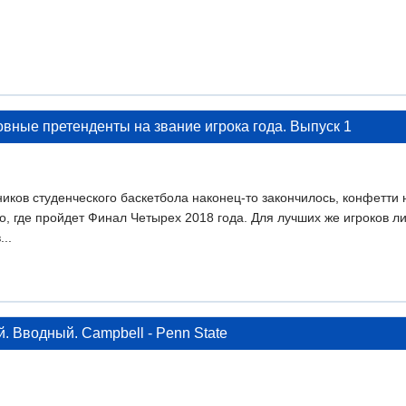
овные претенденты на звание игрока года. Выпуск 1
ков студенческого баскетбола наконец-то закончилось, конфетти 
о, где пройдет Финал Четырех 2018 года. Для лучших же игроков л
..
. Вводный. Campbell - Penn State