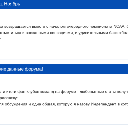
а. Ноябрь
ка возвращается вместе с началом очередного чемпионата NCAA. 
а, отметиться и внезапными сенсациями, и удивительными баскетб
..
кие данные форума!
сти итоги фан клубов команд на форуме - любопытные статы получи
 расскажу:
 обсуждения и одна общая, которую я назову Индепендент, в котор