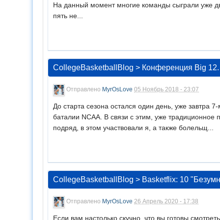
На данный момент многие команды сыграли уже дв
пять не...
CollegeBasketballBlog
>
Конференция Big 12.
Отправлено
MyrOsLove
05 Ноябрь 2018 - 23:07
До старта сезона остался один день, уже завтра 7
баталии NCAA. В связи с этим, уже традиционное 
подряд, в этом участвовали я, а также болельщ...
CollegeBasketballBlog
>
Basketflix: 10 "Безу
Отправлено
MyrOsLove
26 Апрель 2020 - 17:38
Если вам настолько скучно, что вы готовы смотрет