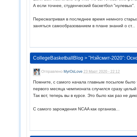
А если точнее, студенческий баскетбол "нулевых".
Пересматривая в последнее время немного старых 
заняться самообразованием в плане знаний о ст...
CollegeBasketballBlog
>
"Нэйсмит-2020": Осн
Отправлено
MyrOsLove
23 Март 2020 - 22:12
Помните, с самого начала главным посылом было то
первого месяца чемпионата случился сразу целый
Так вот, теперь вы в курсе. Это было как раз не д
С самого зарождения NCAA как организа...