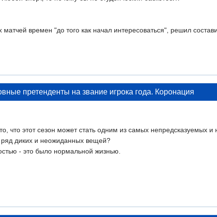
матчей времен "до того как начал интересоваться", решил составит
овные претенденты на звание игрока года. Коронация
, что этот сезон может стать одним из самых непредсказуемых и н
 ряд диких и неожиданных вещей?
икостью - это было нормальной жизнью.