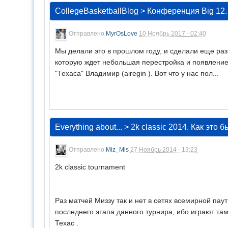
CollegeBasketballBlog
>
Конференция Big 12.
Отправлено
MyrOsLove
10 Ноябрь 2017 - 02:40
Мы делали это в прошлом году, и сделали еще раз
которую ждет небольшая перестройка и появление 
"Техаса" Владимир (airegin ). Вот что у нас пол...
Everything about...
>
2k classic 2014. Как это б
Отправлено
Miz_Mis
27 Ноябрь 2014 - 13:23
2k classic tournament
Раз матчей Миззу так и нет в сетях всемирной пау
последнего этапа данного турнира, ибо играют та
Техас .