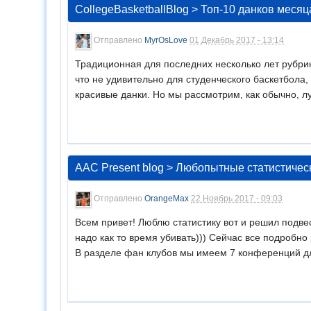
CollegeBasketballBlog
>
Топ-10 данков месяц
Отправлено
MyrOsLove
01 Декабрь 2017 - 13:14
Традиционная для последних несколько лет рубри
что не удивительно для студенческого баскетбол
красивые данки. Но мы рассмотрим, как обычно, лу.
AAC Present blog
>
Любопытные статистичес
Отправлено
OrangeMax
22 Ноябрь 2017 - 09:03
Всем привет! Люблю статистику вот и решил подве
надо как то время убивать))) Сейчас все подробно
В разделе фан клубов мы имеем 7 конференций для