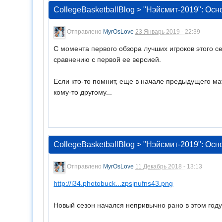
CollegeBasketballBlog
>
"Нэйсмит-2019": Осн
Отправлено
MyrOsLove
23 Январь 2019 - 22:39
С момента первого обзора лучших игроков этого с
сравнению с первой ее версией.
Если кто-то помнит, еще в начале предыдущего ма
кому-то другому...
CollegeBasketballBlog
>
"Нэйсмит-2019": Осн
Отправлено
MyrOsLove
11 Декабрь 2018 - 13:13
http://i34.photobuck...zpsjnufns43.png
Новый сезон начался непривычно рано в этом году