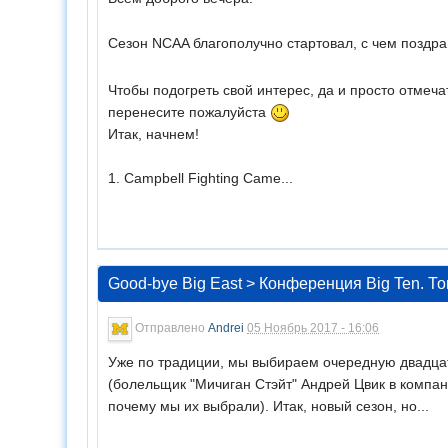
Сезон NCAA благополучно стартовал, с чем поздр
Чтобы подогреть свой интерес, да и просто отмеча
перенесите пожалуйста
Итак, начнем!
1. Campbell Fighting Came...
Good-bye Big East
>
Конференция Big Ten. То
Отправлено
Andrei
05 Ноябрь 2017 - 16:06
Уже по традиции, мы выбираем очередную двадцатк
(болельщик "Мичиган Стэйт" Андрей Цвик в компа
почему мы их выбрали). Итак, новый сезон, но...