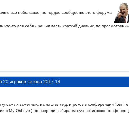
авляю все небольшое, но гордое сообщество этого форума
ть что-то для себя - решил вести краткий дневник, по просмотренн
п 20 игроков сезона 2017-18
у самых заметных, на наш взгляд, игроков в конференции "Биг Тен"
нии с MyrOsLove ) по очереди выбираем лучших игроков конференц