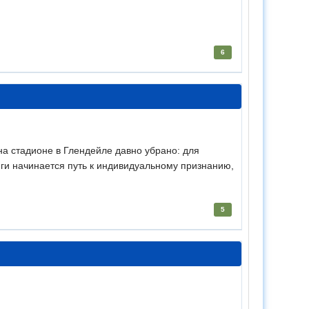
6
на стадионе в Глендейле давно убрано: для
иги начинается путь к индивидуальному признанию,
5