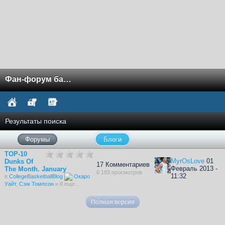
Фан-форум баскетбола NCAA
Результаты поиска
Форумы
Блоги
TOP-10
MyrOsLove
01
Dunks Of
17 Комментариев
Февраль 2013 -
The Month. January
6 183 просмотров
11:32
в
CollegeBasketballBlog
Окаро
Уайт
,
Сэм Томпсон
и 8 еще...
Полная версия