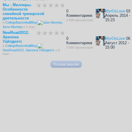
Мы - Миллеры.
Особенности
0
MyrOsLove
03
семейной тренерской
Комментариев
Апрель 2014 -
деятельности
15:23
2 598 просмотров
в
CollegeBasketballBlog
Шон Миллер
,
Арчи Миллер
и 2 еще...
NewRoad2012.
Аризона
0
MyrOsLove
06
Уайлдкетс
Комментариев
Август 2012 -
в
CollegeBasketballBlog
15:00
3 690 просмотров
NewRoad2012
,
Аризона Уайлдкетс
и 8
еще...
Полная версия