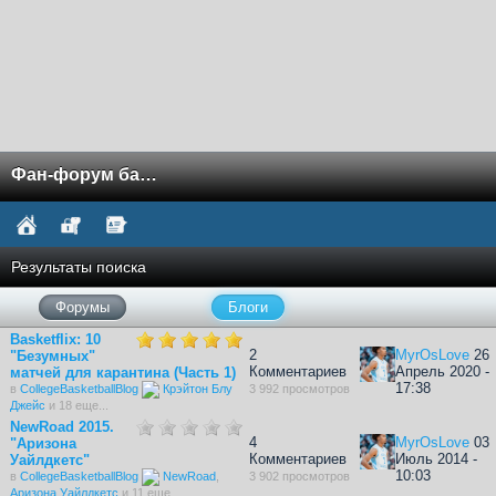
Фан-форум баскетбола NCAA
Результаты поиска
Форумы
Блоги
Basketflix: 10
2
MyrOsLove
26
"Безумных"
Комментариев
Апрель 2020 -
матчей для карантина (Часть 1)
17:38
в
CollegeBasketballBlog
Крэйтон Блу
3 992 просмотров
Джейс
и 18 еще...
NewRoad 2015.
4
MyrOsLove
03
"Аризона
Комментариев
Июль 2014 -
Уайлдкетс"
10:03
в
CollegeBasketballBlog
NewRoad
,
3 902 просмотров
Аризона Уайлдкетс
и 11 еще...