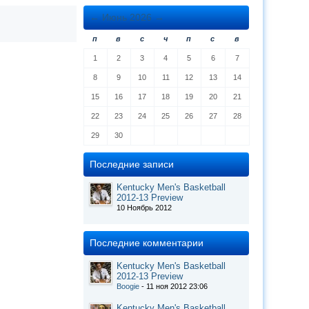
←
Июнь 2026
→
п
в
с
ч
п
с
в
1
2
3
4
5
6
7
8
9
10
11
12
13
14
15
16
17
18
19
20
21
22
23
24
25
26
27
28
29
30
Последние записи
Kentucky Men's Basketball
2012-13 Preview
10 Ноябрь 2012
Последние комментарии
Kentucky Men's Basketball
2012-13 Preview
Boogie
- 11 ноя 2012 23:06
Kentucky Men's Basketball