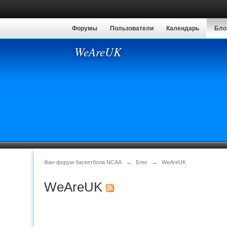
Форумы
Пользователи
Календарь
Бло
WeAreUK
Фан-форум баскетбола NCAA
→
Блог
→
WeAreUK
WeAreUK