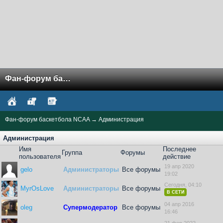
Фан-форум баскетбола NCAA
Фан-форум баскетбола NCAA
→
Администрация
Администрация
Имя
Последнее
Группа
Форумы
пользователя
действие
19 апр 2020
gelo
Администраторы
Все форумы
19:02
Сегодня, 04:10
MyrOsLove
Администраторы
Все форумы
В СЕТИ
04 апр 2016
oleg
Супермодератор
Все форумы
16:46
21 фев 2022