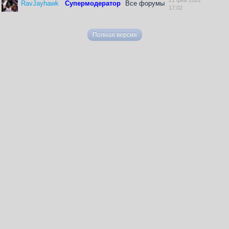
RavJayhawk
Супермодератор
Все форумы
17:02
Полная версия