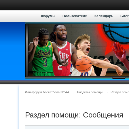
Форумы
Пользователи
Календарь
Блог
Фан-форум баскетбола NCAA
→
Разделы помощи
→
Раздел пом
Раздел помощи: Сообщения